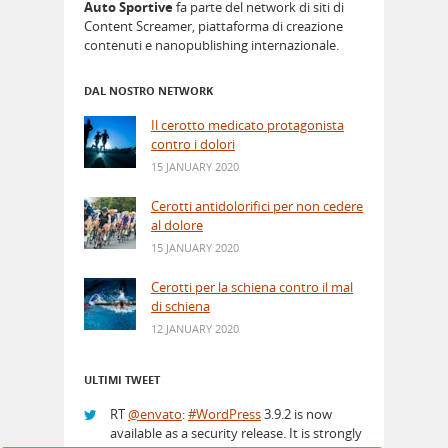
Auto Sportive
fa parte del network di siti di
Content Screamer, piattaforma di creazione
contenuti e nanopublishing internazionale.
DAL NOSTRO NETWORK
Il cerotto medicato protagonista
contro i dolori
15 JANUARY 2020
Cerotti antidolorifici per non cedere
al dolore
15 JANUARY 2020
Cerotti per la schiena contro il mal
di schiena
12 JANUARY 2020
ULTIMI TWEET
RT
@envato
:
#WordPress
3.9.2 is now
available as a security release. It is strongly