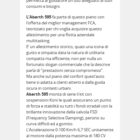
permetta al guidatore un uso adeguato ai suoi
consumi e bisogni.
L’Abarth 595
fa parte di questo piano con
l’offerta del miglior management FCA,
teorizzato per chi voglia acquisire questo
allestimento per una flotta aziendale
multitasking.
E’ un allestimento storico, quasi una icona di
gusto e simpatia data la natura di utilitaria
compatta ma efficiente; non per nulla un
fortunato slogan commerciale che la descrive
parla di “prestazioni senza compromessi”.
Ma anche sul piano del confort quest’auto
bene si adatta a clienti attenti e dalla guida
sicura in contesti urbani.
Abarth 595
monta di serie il kit con
sospensioni Koni le quali assicurano un punto
di forza e stabilità su tutti i fondi stradali con la
brillante innovazione della valvola FSD
(Frequency Selective Damping), persino su
curve difficili ed a gomito.
L’Accelerazione 0-100 Km/h 6,7 SEC unitamente
al motore dalla potenza massima di 180 CV