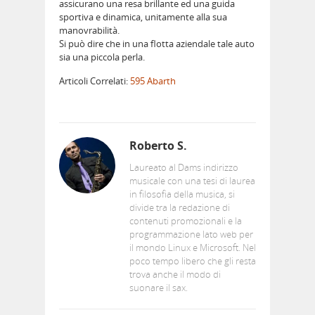
assicurano una resa brillante ed una guida
sportiva e dinamica, unitamente alla sua
manovrabilità.
Si può dire che in una flotta aziendale tale auto
sia una piccola perla.
Articoli Correlati:
595 Abarth
Roberto S.
Laureato al Dams indirizzo
musicale con una tesi di laurea
in filosofia della musica, si
divide tra la redazione di
contenuti promozionali e la
programmazione lato web per
il mondo Linux e Microsoft. Nel
poco tempo libero che gli resta
trova anche il modo di
suonare il sax.